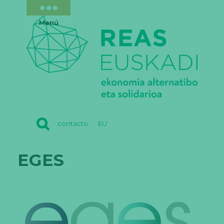
Menú
REAS
contacto
EU
EUSKADI
EGES