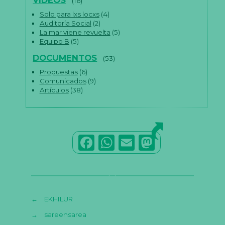
VÍDEOS
(16)
Solo para lxs locxs
(4)
Auditoría Social
(2)
La mar viene revuelta
(5)
Equipo B
(5)
DOCUMENTOS
(53)
Propuestas
(6)
Comunicados
(9)
Artículos
(38)
F
W
E
M
a
h
m
a
c
a
ai
st
e
ts
l
o
←
EKHILUR
b
A
d
→
sareensarea
o
p
o