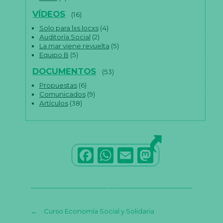
VÍDEOS
(16)
Solo para lxs locxs
(4)
Auditoría Social
(2)
La mar viene revuelta
(5)
Equipo B
(5)
DOCUMENTOS
(53)
Propuestas
(6)
Comunicados
(9)
Artículos
(38)
F
W
E
M
a
h
m
a
c
a
ai
st
e
ts
l
o
←
Curso Economía Social y Solidaria
b
A
d