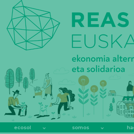
REAS
EUSKADI
ecosol
somos
ha