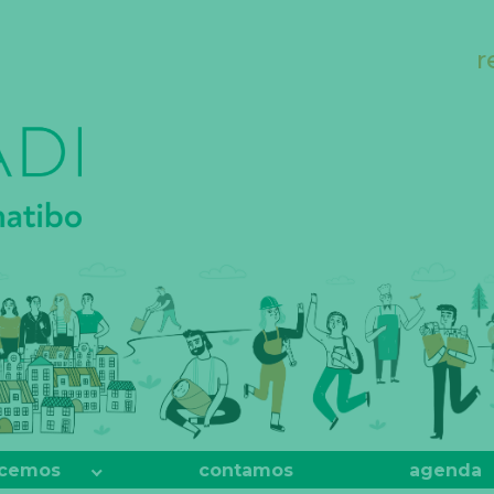
r
cemos
contamos
agenda