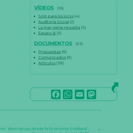
VÍDEOS
(16)
Solo para lxs locxs
(4)
Auditoría Social
(2)
La mar viene revuelta
(5)
Equipo B
(5)
DOCUMENTOS
(53)
Propuestas
(6)
Comunicados
(9)
Artículos
(38)
F
W
E
M
a
h
m
a
c
a
ai
st
e
ts
l
o
smo: alternativas desde la Economía Solidaria”,
→
b
A
d