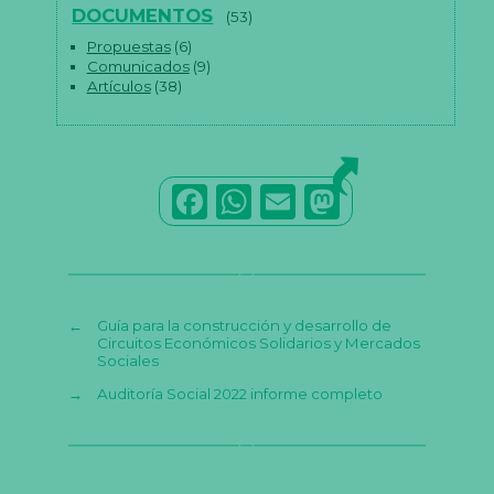
DOCUMENTOS
(53)
Propuestas
(6)
Comunicados
(9)
Artículos
(38)
F
W
E
M
a
h
m
a
c
a
ai
st
e
ts
l
o
←
Guía para la construcción y desarrollo de
b
A
d
Circuitos Económicos Solidarios y Mercados
Sociales
o
p
o
→
Auditoría Social 2022 informe completo
o
p
n
k