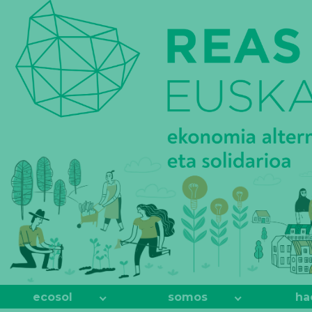
REAS
EUSKADI
ecosol
somos
ha