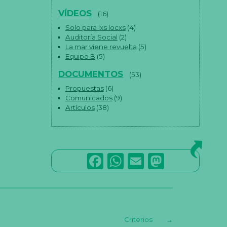
VÍDEOS
(16)
Solo para lxs locxs
(4)
Auditoría Social
(2)
La mar viene revuelta
(5)
Equipo B
(5)
DOCUMENTOS
(53)
Propuestas
(6)
Comunicados
(9)
Artículos
(38)
F
W
E
M
a
h
m
a
c
a
ai
st
e
ts
l
o
Criterios
→
b
A
d