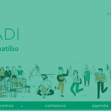
r
cemos
contamos
agenda