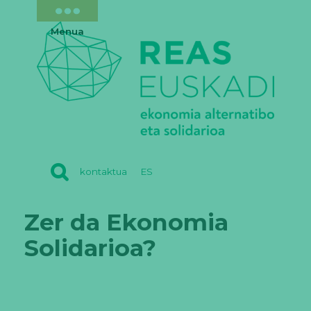
Menua
REAS
kontaktua
ES
EUSKADI
Zer da Ekonomia
Solidarioa?