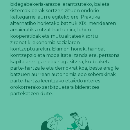
bidegabekeria-arazoei erantzuteko, bai eta
sistemak berak sortzen zituen ondorio
kaltegarriei aurre egiteko ere. Praktika
alternatibo horietako batzuk XIX. mendearen
amaieratik aintzat hartu dira, lehen
kooperatibak eta mutualitateak sortu
zirenetik, ekonomia sozialaren
kontzeptuarekin. Ekimen horiek, hainbat
kontzepzio eta modalitate izanda ere, pertsona
kapitalaren gainetik nagusitzea, kudeaketa
parte-hartzaile eta demokratikoa, beste eragile
batzuen aurrean autonomia edo soberakinak
parte-hartzaileentzako eta/edo interes
orokorrerako zerbitzuetara bideratzea
partekatzen dute.