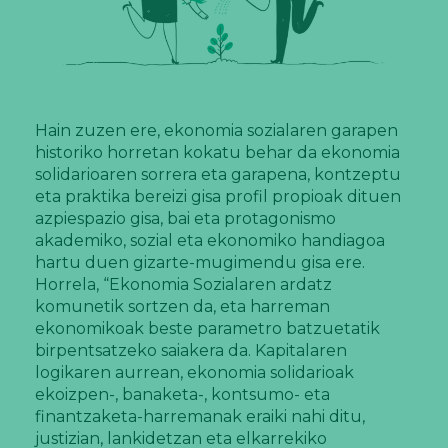
Hain zuzen ere, ekonomia sozialaren garapen
historiko horretan kokatu behar da ekonomia
solidarioaren sorrera eta garapena, kontzeptu
eta praktika bereizi gisa profil propioak dituen
azpiespazio gisa, bai eta protagonismo
akademiko, sozial eta ekonomiko handiagoa
hartu duen gizarte-mugimendu gisa ere.
Horrela, “Ekonomia Sozialaren ardatz
komunetik sortzen da, eta harreman
ekonomikoak beste parametro batzuetatik
birpentsatzeko saiakera da. Kapitalaren
logikaren aurrean, ekonomia solidarioak
ekoizpen-, banaketa-, kontsumo- eta
finantzaketa-harremanak eraiki nahi ditu,
justizian, lankidetzan eta elkarrekiko