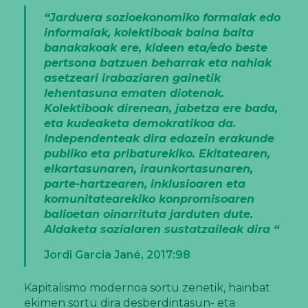
“Jarduera sozioekonomiko formalak edo
informalak, kolektiboak baina baita
banakakoak ere, kideen eta/edo beste
pertsona batzuen beharrak eta nahiak
asetzeari irabaziaren gainetik
lehentasuna ematen diotenak.
Kolektiboak direnean, jabetza ere bada,
eta kudeaketa demokratikoa da.
Independenteak dira edozein erakunde
publiko eta pribaturekiko. Ekitatearen,
elkartasunaren, iraunkortasunaren,
parte-hartzearen, inklusioaren eta
komunitatearekiko konpromisoaren
balioetan oinarrituta jarduten dute.
Aldaketa sozialaren sustatzaileak dira “
Jordi Garcia Jané, 2017:98
Kapitalismo modernoa sortu zenetik, hainbat
ekimen sortu dira desberdintasun- eta