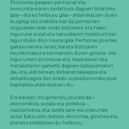
Ekonomia garapen pertsonal eta
komunitarioaren zerbitzura dagoen bitarteko
gisa – eta ez helburu gisa – aldarrikatzen duen
ikuspegi eta praktika bat da, pertsonen
ongizateari (edo ondo bizitzeari) eta haien
ingurune sozial eta naturalaren hobekuntzari
lagunduko dion tresna gisa. Pertsonei, premiei,
gaitasunei eta lanari, bai eta bizitzaren
iraunkortasuna bermatzen duten gizarte- eta
ingurumen-prozesuei ere, kapitalaren eta
metaketaren gainetik dagoen balioa ematen
die, eta, aldi berean, birbanatzaileagoa eta
ekitatiboagoa den eredu sozioekonomiko post
kapitalista aldarrikatzen du.
Era berean, mugimendu plurala da –
ekonomikoa, soziala eta politikoa –,
nazioartekoa, eta, beste sare eta erakunde
sozial batzuekin batera, ekonomia, gizartea eta
planeta eraldatzea du helburu.