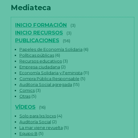
de
w
Mediateca
e
entradas
b.
INICIO FORMACIÓN
(3)
E
INICIO RECURSOS
(3)
st
PUBLICACIONES
(56)
a
dí
Papeles de Economía Solidaria
(6)
st
Políticas públicas
(6)
ic
Recursos educativos
(3)
a
s
Empresa ciudadana
(2)
P
Economía Solidaria y Feminista
(11)
ar
Compra Pública Responsable
(5)
a
Auditoria Social agregada
(15)
q
Comics
(3)
u
Otras
(5)
e
p
o
VÍDEOS
(16)
d
Solo para lxs locxs
(4)
a
m
Auditoría Social
(2)
os
La mar viene revuelta
(5)
m
Equipo B
(5)
ej