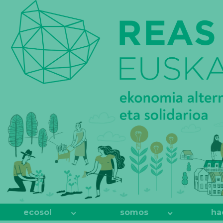
REAS
EUSKADI
ecosol
somos
ha