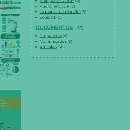
Solo para lxs locxs
(4)
Auditoría Social
(2)
La mar viene revuelta
(5)
Equipo B
(5)
DOCUMENTOS
(53)
Propuestas
(6)
Comunicados
(9)
Artículos
(38)