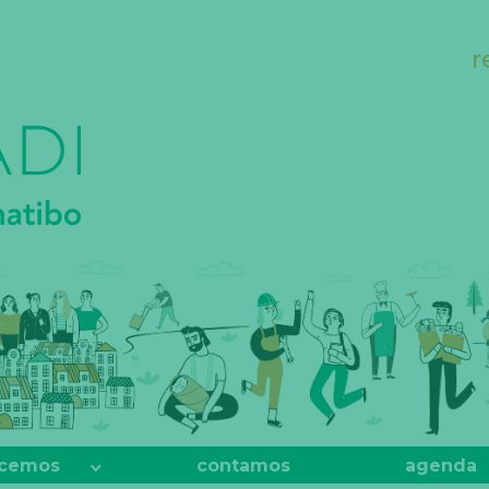
r
cemos
contamos
agenda