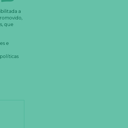
ilitada a
promovido,
s, que
es e
políticas