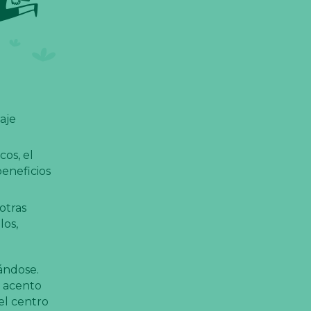
aje
os, el
beneficios
otras
los,
cándose.
r acento
el centro