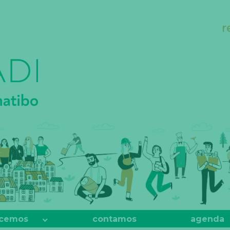
r
cemos
contamos
agenda