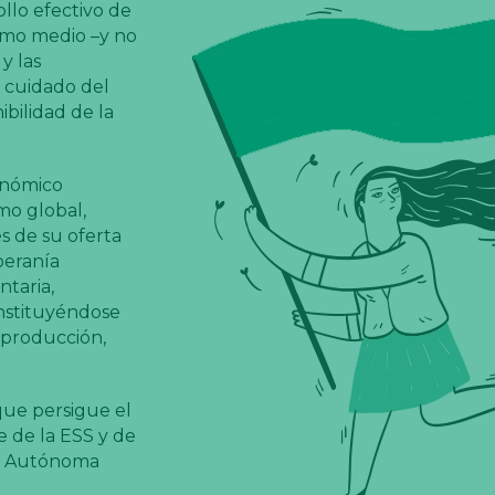
ollo efectivo de
como medio –y no
y las
 cuidado del
ibilidad de la
onómico
mo global,
s de su oferta
beranía
ntaria,
onstituyéndose
 producción,
que persigue el
e de la ESS y de
ad Autónoma