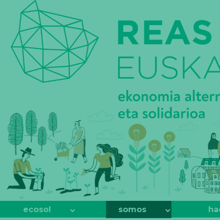
REAS
EUSKADI
ecosol
somos
ha