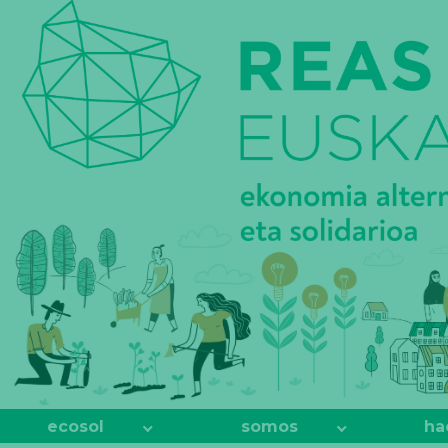
REAS
EUSKADI
ecosol
somos
ha