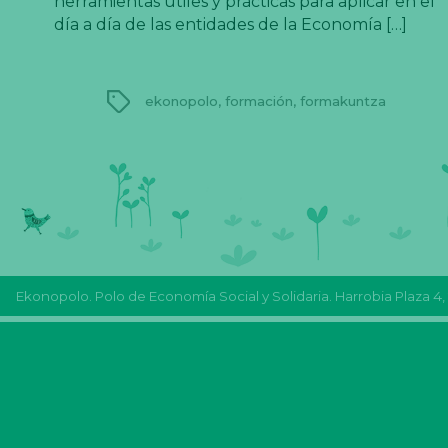
herramientas útiles y prácticas para aplicar en el
día a día de las entidades de la Economía […]
Etiquetas
ekonopolo
,
formación
,
formakuntza
Ekonopolo. Polo de Economía Social y Solidaria. Harrobia Plaza 4,