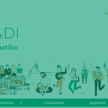
r
cemos
contamos
agenda