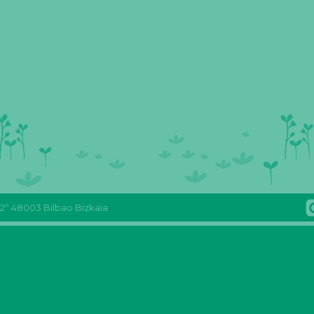
 2º 48003 Bilbao Bizkaia
Reas
Youtube
REAS
FLICKR
Euskadi
Reas
Euskadi
Reas
Facebook
Euskadi
mastodon
Euskadi