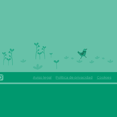
Aviso legal
Política de privacidad
Cookies
INSTAGRAM
Reas
REAS
euskadi
EUSKADI
linkedin