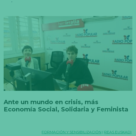
c
e
s
a
ri
a
s
E
st
a
s
c
o
o
ki
e
s
n
o
s
o
Ante un mundo en crisis, más
n
Economía Social, Solidaria y Feminista
o
p
ci
o
n
FORMACIÓN Y SENSIBILIZACIÓN
|
REAS EUSKADI
al