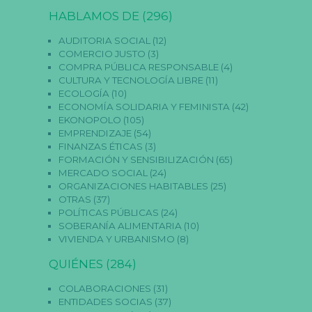
la
HABLAMOS DE
(296)
w
e
b.
AUDITORIA SOCIAL
(12)
COMERCIO JUSTO
(3)
COMPRA PÚBLICA RESPONSABLE
(4)
CULTURA Y TECNOLOGÍA LIBRE
(11)
E
st
ECOLOGÍA
(10)
a
ECONOMÍA SOLIDARIA Y FEMINISTA
(42)
dí
EKONOPOLO
(105)
st
EMPRENDIZAJE
(54)
ic
FINANZAS ÉTICAS
(3)
a
FORMACIÓN Y SENSIBILIZACIÓN
(65)
s
P
MERCADO SOCIAL
(24)
ar
ORGANIZACIONES HABITABLES
(25)
a
OTRAS
(37)
q
POLÍTICAS PÚBLICAS
(24)
u
SOBERANÍA ALIMENTARIA
(10)
e
p
VIVIENDA Y URBANISMO
(8)
o
d
QUIÉNES
(284)
a
m
COLABORACIONES
(31)
os
ENTIDADES SOCIAS
(37)
m