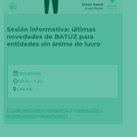
Sesión informativa: últimas
novedades de BATUZ para
entidades sin ánimo de lucro
18/03/2026
09:30 - 11:30
ONLINE
COLABORACIONES
|
EKONOPOLO
|
FORMACIÓN Y
SENSIBILIZACIÓN
|
REAS EUSKADI
N
e