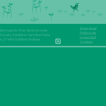
Aviso legal
Ekonopolo. Polo de Economía
Reas
Youtube
Política de
Social y Solidaria. Harrobia Plaza
Euskadi
Reas
REAS
FLICKR
privacidad
4, 2º 48003 Bilbao Bizkaia
Facebook
Euskadi
Euskadi
Reas
Cookies
INSTAGRAM
Reas
mastodon
Euskadi
REAS
euskadi
EUSKADI
linkedin