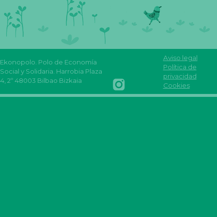
Aviso legal
Ekonopolo. Polo de Economía
Reas
Youtube
Política de
Social y Solidaria. Harrobia Plaza
Euskadi
Reas
REAS
FLICKR
privacidad
4, 2º 48003 Bilbao Bizkaia
Facebook
Euskadi
Euskadi
Reas
Cookies
INSTAGRAM
Reas
mastodon
Euskadi
REAS
euskadi
EUSKADI
linkedin