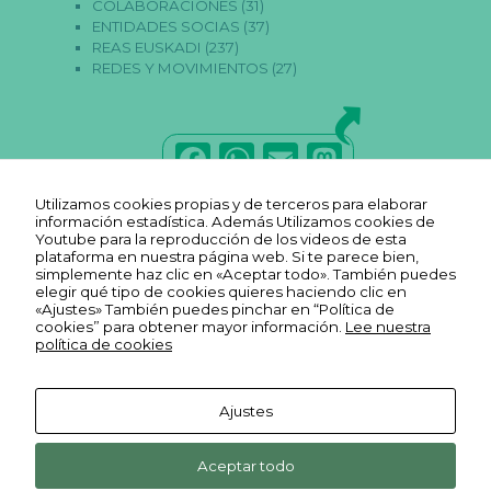
COLABORACIONES
(31)
a
ENTIDADES SOCIAS
(37)
s
P
REAS EUSKADI
(237)
ar
REDES Y MOVIMIENTOS
(27)
a
q
u
e
F
W
E
M
p
o
a
h
m
a
d
Utilizamos cookies propias y de terceros para elaborar
a
c
a
ai
st
información estadística. Además Utilizamos cookies de
m
Youtube para la reproducción de los videos de esta
os
e
ts
l
o
plataforma en nuestra página web. Si te parece bien,
m
simplemente haz clic en «Aceptar todo». También puedes
ej
b
A
d
elegir qué tipo de cookies quieres haciendo clic en
or
«Ajustes» También puedes pinchar en “Política de
ar
o
p
o
cookies” para obtener mayor información.
la
Lee nuestra
política de cookies
fu
o
p
n
n
ci
k
o
Ajustes
n
ali
Aviso legal
Ekonopolo. Polo de Economía
Reas
Youtube
d
Política de
Social y Solidaria. Harrobia Plaza
Aceptar todo
Euskadi
Reas
a
REAS
FLICKR
privacidad
d
4, 2º 48003 Bilbao Bizkaia
Facebook
Euskadi