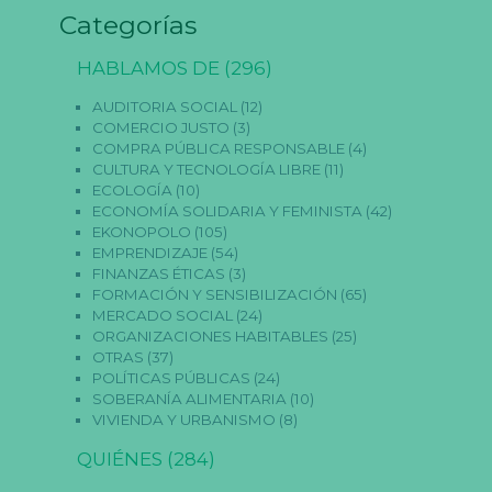
s
Categorías
p
a
r
HABLAMOS DE
(296)
a
q
AUDITORIA SOCIAL
(12)
u
COMERCIO JUSTO
(3)
e
COMPRA PÚBLICA RESPONSABLE
(4)
f
u
CULTURA Y TECNOLOGÍA LIBRE
(11)
n
ECOLOGÍA
(10)
ci
ECONOMÍA SOLIDARIA Y FEMINISTA
(42)
o
EKONOPOLO
(105)
n
EMPRENDIZAJE
(54)
e
la
FINANZAS ÉTICAS
(3)
w
FORMACIÓN Y SENSIBILIZACIÓN
(65)
e
MERCADO SOCIAL
(24)
b.
ORGANIZACIONES HABITABLES
(25)
OTRAS
(37)
POLÍTICAS PÚBLICAS
(24)
E
SOBERANÍA ALIMENTARIA
(10)
st
VIVIENDA Y URBANISMO
(8)
a
dí
QUIÉNES
(284)
st
ic