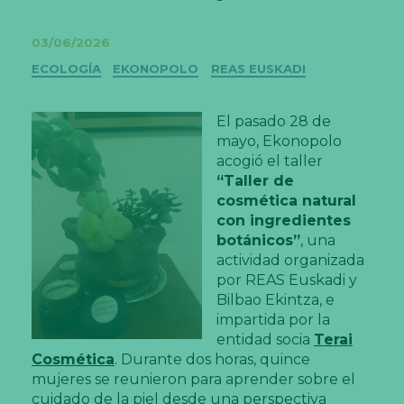
03/06/2026
Categorías
ECOLOGÍA
EKONOPOLO
REAS EUSKADI
El pasado 28 de
mayo, Ekonopolo
acogió el taller
“Taller de
cosmética natural
con ingredientes
botánicos”
, una
actividad organizada
por REAS Euskadi y
Bilbao Ekintza, e
impartida por la
entidad socia
Terai
Cosmética
. Durante dos horas, quince
mujeres se reunieron para aprender sobre el
cuidado de la piel desde una perspectiva