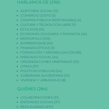
HABLAMOS DE
(296)
s.
S
AUDITORIA SOCIAL
(12)
o
n
COMERCIO JUSTO
(3)
n
COMPRA PÚBLICA RESPONSABLE
(4)
e
CULTURA Y TECNOLOGÍA LIBRE
(11)
c
ECOLOGÍA
(10)
e
ECONOMÍA SOLIDARIA Y FEMINISTA
(42)
s
EKONOPOLO
(105)
a
ri
EMPRENDIZAJE
(54)
a
FINANZAS ÉTICAS
(3)
s
FORMACIÓN Y SENSIBILIZACIÓN
(65)
p
MERCADO SOCIAL
(24)
a
ORGANIZACIONES HABITABLES
(25)
r
a
OTRAS
(37)
q
POLÍTICAS PÚBLICAS
(24)
u
SOBERANÍA ALIMENTARIA
(10)
e
VIVIENDA Y URBANISMO
(8)
f
u
QUIÉNES
(284)
n
ci
o
COLABORACIONES
(31)
n
ENTIDADES SOCIAS
(37)
e
REAS EUSKADI
(237)
la