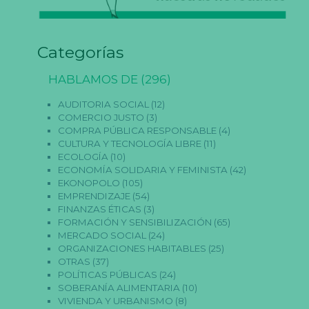
ri
a
s
p
a
Categorías
r
a
HABLAMOS DE
(296)
q
u
e
AUDITORIA SOCIAL
(12)
f
COMERCIO JUSTO
(3)
u
COMPRA PÚBLICA RESPONSABLE
(4)
n
CULTURA Y TECNOLOGÍA LIBRE
(11)
ci
ECOLOGÍA
(10)
o
n
ECONOMÍA SOLIDARIA Y FEMINISTA
(42)
e
EKONOPOLO
(105)
la
EMPRENDIZAJE
(54)
w
FINANZAS ÉTICAS
(3)
e
FORMACIÓN Y SENSIBILIZACIÓN
(65)
b.
MERCADO SOCIAL
(24)
ORGANIZACIONES HABITABLES
(25)
OTRAS
(37)
E
POLÍTICAS PÚBLICAS
(24)
st
SOBERANÍA ALIMENTARIA
(10)
a
dí
VIVIENDA Y URBANISMO
(8)