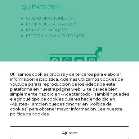
st
ic
QUIÉNES
(284)
a
s
COLABORACIONES
(31)
P
ENTIDADES SOCIAS
(37)
ar
REAS EUSKADI
(237)
a
REDES Y MOVIMIENTOS
(27)
q
u
e
p
o
F
W
E
M
d
a
a
h
m
a
m
Utilizamos cookies propias y de terceros para elaborar
os
c
a
ai
st
información estadística. Además Utilizamos cookies de
m
Youtube para la reproducción de los videos de esta
ej
e
ts
l
o
plataforma en nuestra página web. Si te parece bien,
or
simplemente haz clic en «Aceptar todo». También puedes
ar
b
A
d
elegir qué tipo de cookies quieres haciendo clic en
la
«Ajustes» También puedes pinchar en “Política de
fu
o
p
o
cookies” para obtener mayor información.
Lee nuestra
n
política de cookies
ci
o
p
n
o
n
k
ali
Ajustes
d