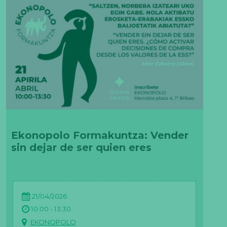
N
e
Ekonopolo Formakuntza: Vender
c
sin dejar de ser quien eres
e
s
a
ri
a
s
21/04/2026
E
st
10:00 - 13:30
a
s
EKONOPOLO