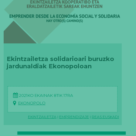
Ekintzailetza solidarioari buruzko
jardunaldiak Ekonopoloan
2021KO EKAINAK 8TIK 17RA
EKONOPOLO
EKINTZAILETZA
|
EMPRENDIZAJE
|
REAS EUSKADI