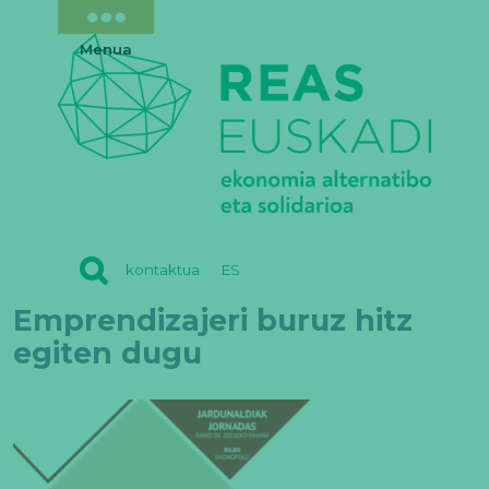
Menua
REAS
kontaktua
ES
EUSKADI
Emprendizajeri buruz hitz
egiten dugu