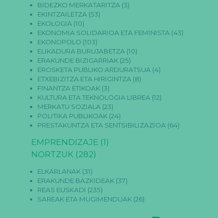
BIDEZKO MERKATARITZA
(3)
EKINTZAILETZA
(53)
EKOLOGIA
(10)
EKONOMIA SOLIDARIOA ETA FEMINISTA
(43)
EKONOPOLO
(103)
ELIKADURA BURUJABETZA
(10)
ERAKUNDE BIZIGARRIAK
(25)
EROSKETA PUBLIKO ARDURATSUA
(4)
ETXEBIZITZA ETA HIRIGINTZA
(8)
FINANTZA ETIKOAK
(3)
KULTURA ETA TEKNOLOGIA LIBREA
(12)
MERKATU SOZIALA
(23)
POLITIKA PUBLIKOAK
(24)
PRESTAKUNTZA ETA SENTSIBILIZAZIOA
(64)
EMPRENDIZAJE
(1)
NORTZUK
(282)
ELKARLANAK
(31)
ERAKUNDE BAZKIDEAK
(37)
REAS EUSKADI
(235)
SAREAK ETA MUGIMENDUAK
(26)