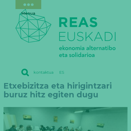
Menua
REAS
kontaktua
ES
EUSKADI
Etxebizitza eta hirigintzari
buruz hitz egiten dugu