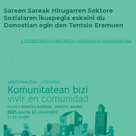
Sareen Sareak Hirugarren Sektore
Sozialaren ikuspegia eskaini du
Donostian egin den Tentsio Eremuen
Nazioarteko Kongresuan
ETXEBIZITZA ETA HIRIGINTZA
|
SAREAK ETA MUGIMENDUAK