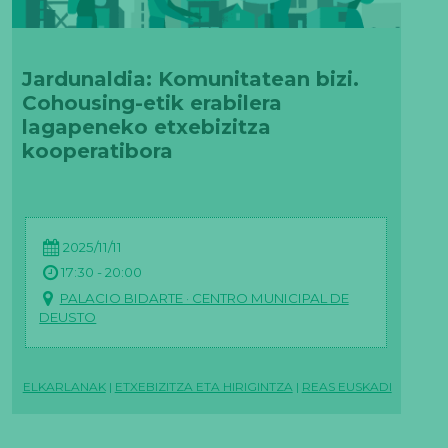
Jardunaldia: Komunitatean bizi.
Cohousing-etik erabilera
lagapeneko etxebizitza
kooperatibora
2025/11/11
17:30 - 20:00
PALACIO BIDARTE · CENTRO MUNICIPAL DE
DEUSTO
ELKARLANAK
|
ETXEBIZITZA ETA HIRIGINTZA
|
REAS EUSKADI