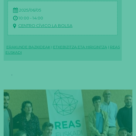
2025/06/05
10:00 - 14:00
CENTRO CÍVICO LA BOLSA
ERAKUNDE BAZKIDEAK
|
ETXEBIZITZA ETA HIRIGINTZA
|
REAS
EUSKADI