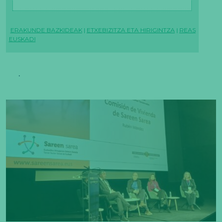
ERAKUNDE BAZKIDEAK
|
ETXEBIZITZA ETA HIRIGINTZA
|
REAS
EUSKADI