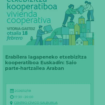
Erabilera lagapeneko etxebizitza
kooperatiboa Euskadin: Saio
parte-hartzailea Araban
2026/02/18
17:30 - 20:00
CENTRO CÍVICO SALBURUA