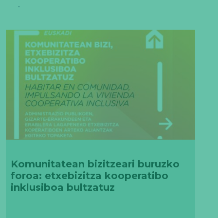
Komunitatean bizitzeari buruzko
foroa: etxebizitza kooperatibo
inklusiboa bultzatuz