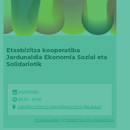
Etxebizitza kooperatiba
Jardunaldia Ekonomia Sozial eta
Solidariotik
2023/10/20
09:30 - 19:00
CENTRO CÍVICO SAN FRANCISCO (BILBAO)
ELKARLANAK
|
ETXEBIZITZA ETA HIRIGINTZA