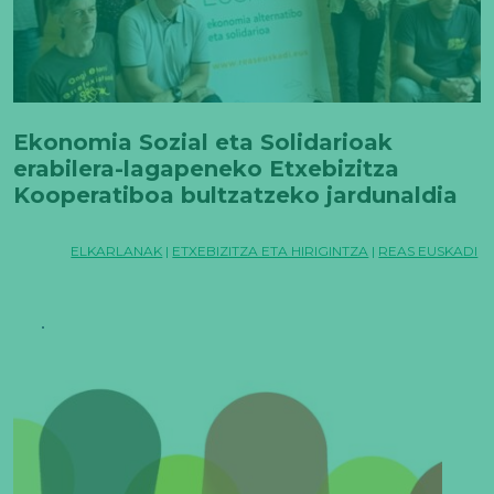
Ekonomia Sozial eta Solidarioak
erabilera-lagapeneko Etxebizitza
Kooperatiboa bultzatzeko jardunaldia
ospatu du Bilbon
ELKARLANAK
|
ETXEBIZITZA ETA HIRIGINTZA
|
REAS EUSKADI