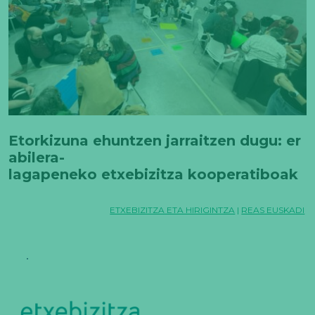
Etorkizuna ehuntzen jarraitzen dugu: er
abilera-
lagapeneko etxebizitza kooperatiboak
bultzada irabazi du Euskadin
ETXEBIZITZA ETA HIRIGINTZA
|
REAS EUSKADI