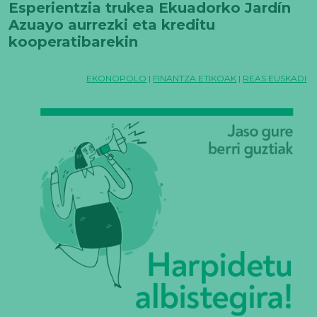
Esperientzia trukea Ekuadorko Jardín
Azuayo aurrezki eta kreditu
kooperatibarekin
EKONOPOLO
|
FINANTZA ETIKOAK
|
REAS EUSKADI