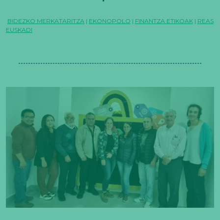
Ekonopoloan
BIDEZKO MERKATARITZA
|
EKONOPOLO
|
FINANTZA ETIKOAK
|
REAS
EUSKADI