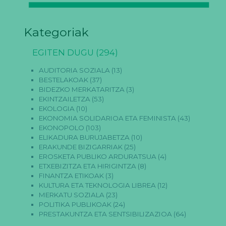
Kategoriak
EGITEN DUGU
(294)
AUDITORIA SOZIALA
(13)
BESTELAKOAK
(37)
BIDEZKO MERKATARITZA
(3)
EKINTZAILETZA
(53)
EKOLOGIA
(10)
EKONOMIA SOLIDARIOA ETA FEMINISTA
(43)
EKONOPOLO
(103)
ELIKADURA BURUJABETZA
(10)
ERAKUNDE BIZIGARRIAK
(25)
EROSKETA PUBLIKO ARDURATSUA
(4)
ETXEBIZITZA ETA HIRIGINTZA
(8)
FINANTZA ETIKOAK
(3)
KULTURA ETA TEKNOLOGIA LIBREA
(12)
MERKATU SOZIALA
(23)
POLITIKA PUBLIKOAK
(24)
PRESTAKUNTZA ETA SENTSIBILIZAZIOA
(64)