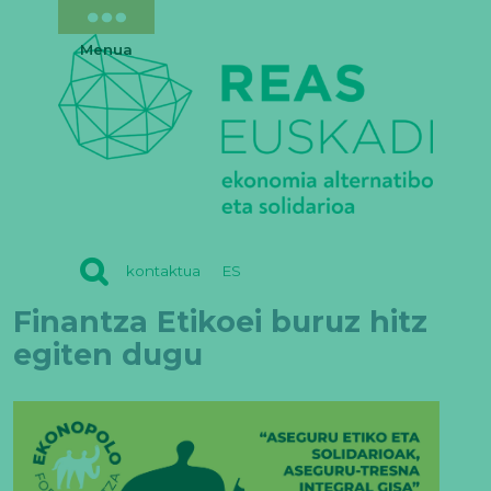
Menua
REAS
kontaktua
ES
EUSKADI
Finantza Etikoei buruz hitz
egiten dugu