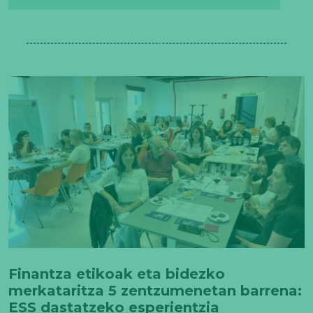
Finantza etikoak eta bidezko
merkataritza 5 zentzumenetan barrena:
ESS dastatzeko esperientzia