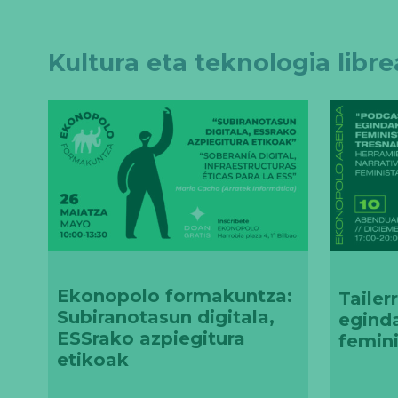
Kultura eta teknologia libre
Ekonopolo formakuntza:
Tailer
Subiranotasun digitala,
egind
ESSrako azpiegitura
femini
etikoak