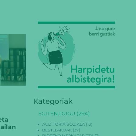
Kategoriak
EGITEN DUGU
(294)
eta
AUDITORIA SOZIALA
(13)
ailan
BESTELAKOAK
(37)
BIDEZKO MERKATARITZA
(3)