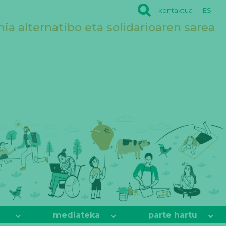
kontaktua
ES
a alternatibo eta solidarioaren sarea
mediateka
parte hartu