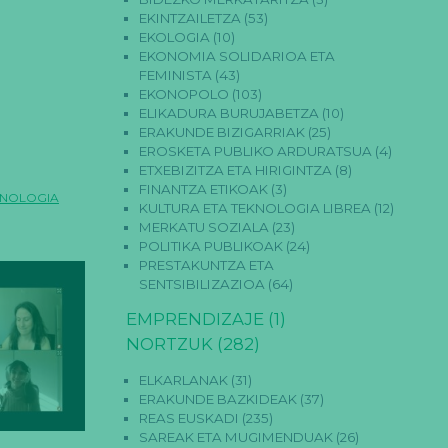
EKINTZAILETZA
(53)
EKOLOGIA
(10)
EKONOMIA SOLIDARIOA ETA
FEMINISTA
(43)
EKONOPOLO
(103)
ELIKADURA BURUJABETZA
(10)
ERAKUNDE BIZIGARRIAK
(25)
EROSKETA PUBLIKO ARDURATSUA
(4)
ETXEBIZITZA ETA HIRIGINTZA
(8)
FINANTZA ETIKOAK
(3)
KNOLOGIA
KULTURA ETA TEKNOLOGIA LIBREA
(12)
MERKATU SOZIALA
(23)
POLITIKA PUBLIKOAK
(24)
PRESTAKUNTZA ETA
SENTSIBILIZAZIOA
(64)
EMPRENDIZAJE
(1)
NORTZUK
(282)
ELKARLANAK
(31)
ERAKUNDE BAZKIDEAK
(37)
REAS EUSKADI
(235)
SAREAK ETA MUGIMENDUAK
(26)