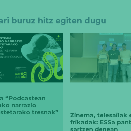
ari buruz hitz egiten dugu
ra “Podcastean
ako narrazio
stetarako tresnak”
Zinema, telesailak 
frikadak: ESSa pant
sartzen denean