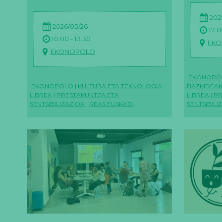
2025
2026/05/26
17:0
10:00 - 13:30
EK
EKONOPOLO
EKONOPO
EKONOPOLO
|
KULTURA ETA TEKNOLOGIA
BAZKIDEA
LIBREA
|
PRESTAKUNTZA ETA
LIBREA
|
PR
SENTSIBILIZAZIOA
|
REAS EUSKADI
SENTSIBILI