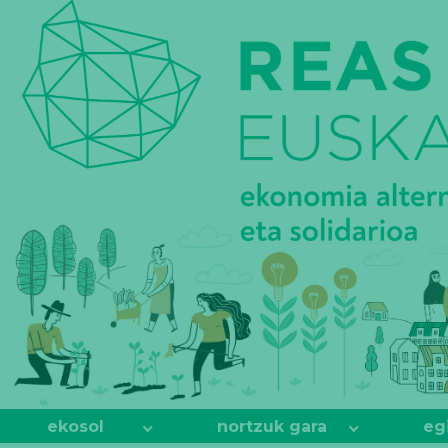
REAS
EUSKADI
ekosol
nortzuk gara
eg