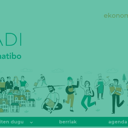
ekonomi
iten dugu
berriak
agenda