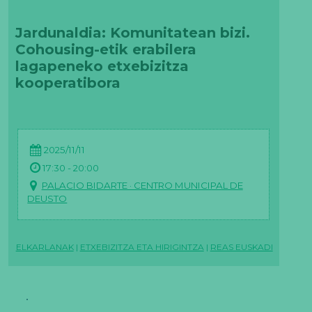
Jardunaldia: Komunitatean bizi.
Cohousing-etik erabilera
lagapeneko etxebizitza
kooperatibora
2025/11/11
17:30 - 20:00
PALACIO BIDARTE · CENTRO MUNICIPAL DE
DEUSTO
ELKARLANAK
|
ETXEBIZITZA ETA HIRIGINTZA
|
REAS EUSKADI