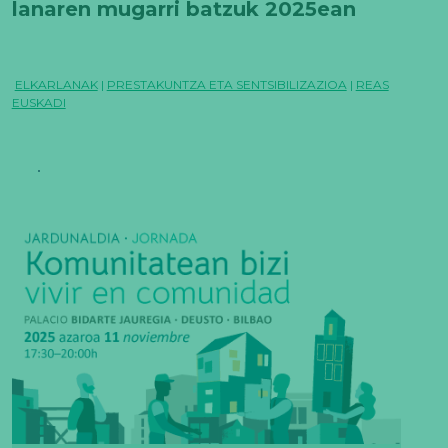
lanaren mugarri batzuk 2025ean
ELKARLANAK
|
PRESTAKUNTZA ETA SENTSIBILIZAZIOA
|
REAS
EUSKADI