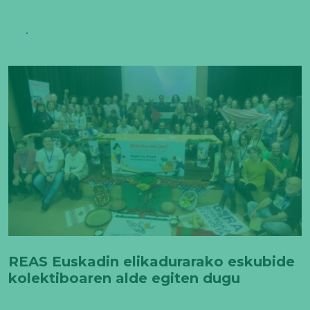
REAS Euskadin elikadurarako eskubide
kolektiboaren alde egiten dugu