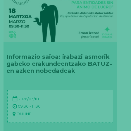
Informazio saioa: irabazi asmorik
gabeko erakundeentzako BATUZ-
en azken nobedadeak
2026/03/18
09:30 - 11:30
ONLINE