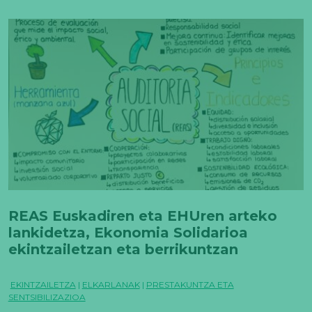
REAS Euskadiren eta EHUren arteko
lankidetza, Ekonomia Solidarioa
ekintzailetzan eta berrikuntzan
integratzeko
EKINTZAILETZA
|
ELKARLANAK
|
PRESTAKUNTZA ETA
SENTSIBILIZAZIOA