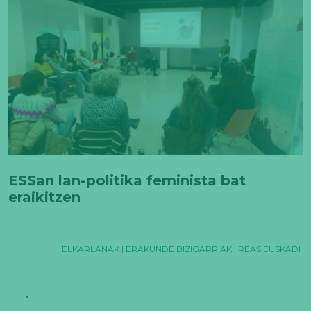
ESSan lan-politika feminista bat
eraikitzen
ELKARLANAK
|
ERAKUNDE BIZIGARRIAK
|
REAS EUSKADI