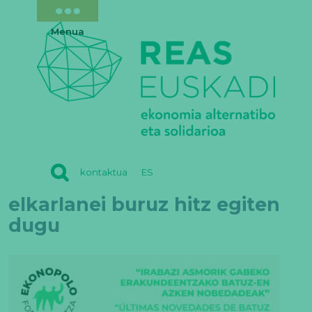
Menua
REAS
kontaktua
ES
EUSKADI
elkarlanei buruz hitz egiten
dugu