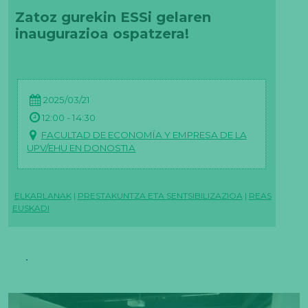
Zatoz gurekin ESSi gelaren
inaugurazioa ospatzera!
2025/03/21
12:00 - 14:30
FACULTAD DE ECONOMÍA Y EMPRESA DE LA
UPV/EHU EN DONOSTIA
ELKARLANAK
|
PRESTAKUNTZA ETA SENTSIBILIZAZIOA
|
REAS
EUSKADI