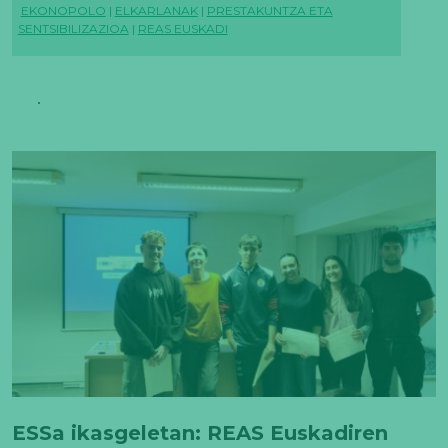
EKONOPOLO
|
ELKARLANAK
|
PRESTAKUNTZA ETA
SENTSIBILIZAZIOA
|
REAS EUSKADI
ESSa ikasgeletan: REAS Euskadiren