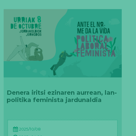
Denera iritsi ezinaren aurrean, lan-
politika feminista jardunaldia
2025/10/08