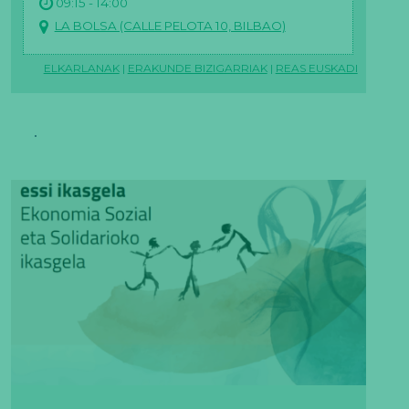
09:15 - 14:00
LA BOLSA (CALLE PELOTA 10, BILBAO)
ELKARLANAK
|
ERAKUNDE BIZIGARRIAK
|
REAS EUSKADI