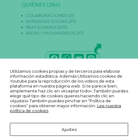
QUIÉNES
(284)
N
e
c
COLABORACIONES
(31)
e
ENTIDADES SOCIAS
(37)
s
REAS EUSKADI
(237)
a
REDES Y MOVIMIENTOS
(27)
ri
a
s
E
st
F
W
E
M
a
s
a
h
m
a
c
Utilizamos cookies propias y de terceros para elaborar
o
c
a
ai
st
información estadística. Además Utilizamos cookies de
o
Youtube para la reproducción de los videos de esta
ki
e
ts
l
o
plataforma en nuestra página web. Si te parece bien,
e
simplemente haz clic en «Aceptar todo». También puedes
s
b
A
d
elegir qué tipo de cookies quieres haciendo clic en
n
«Ajustes» También puedes pinchar en “Política de
o
o
p
o
cookies” para obtener mayor información.
Lee nuestra
s
política de cookies
o
o
p
n
n
o
k
p
Ajustes
ci
Aviso legal
o