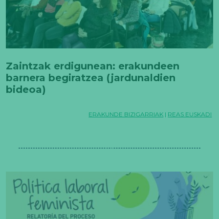
Zaintzak erdigunean: erakundeen
barnera begiratzea (jardunaldien
bideoa)
ERAKUNDE BIZIGARRIAK
|
REAS EUSKADI