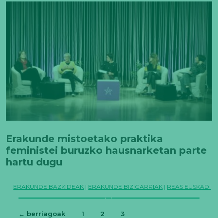
Erakunde mistoetako praktika
feministei buruzko hausnarketan parte
hartu dugu
ERAKUNDE BAZKIDEAK
|
ERAKUNDE BIZIGARRIAK
|
REAS EUSKADI
←
berriagoak
1
2
3