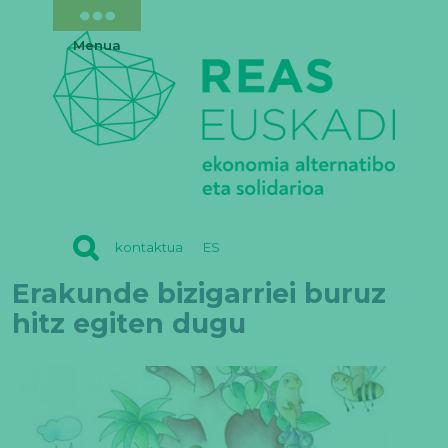
Menua
REAS
kontaktua
ES
EUSKADI
Erakunde bizigarriei buruz
hitz egiten dugu