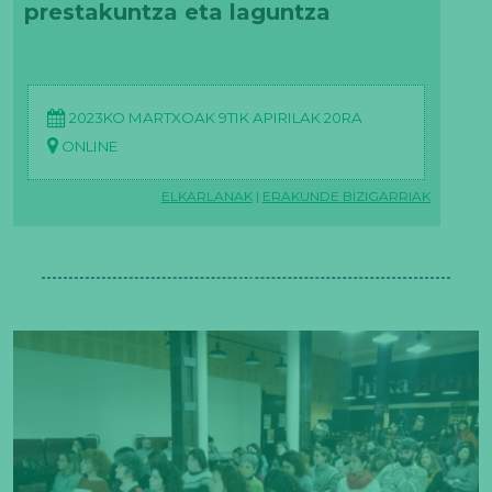
prestakuntza eta laguntza
2023KO MARTXOAK 9TIK APIRILAK 20RA
ONLINE
ELKARLANAK
|
ERAKUNDE BIZIGARRIAK