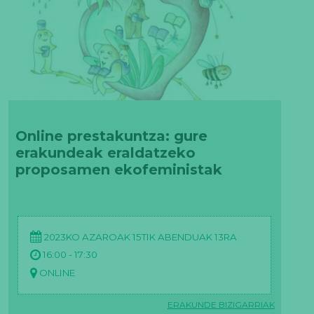
Online prestakuntza: gure
erakundeak eraldatzeko
proposamen ekofeministak
2023KO AZAROAK 15TIK ABENDUAK 13RA
16:00 - 17:30
ONLINE
ERAKUNDE BIZIGARRIAK