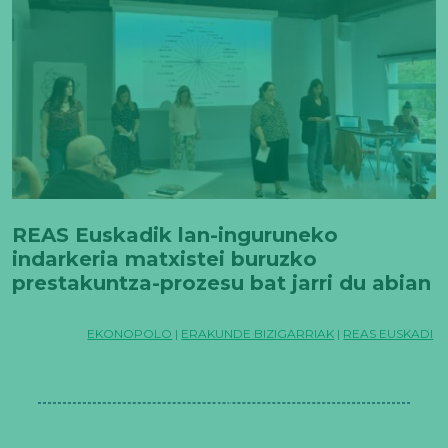
REAS Euskadik lan-inguruneko
indarkeria matxistei buruzko
prestakuntza-prozesu bat jarri du abian
EKONOPOLO
|
ERAKUNDE BIZIGARRIAK
|
REAS EUSKADI