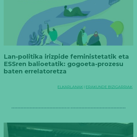
Lan-politika irizpide feministetatik eta
ESSren balioetatik: gogoeta-prozesu
baten errelatoretza
ELKARLANAK
|
ERAKUNDE BIZIGARRIAK