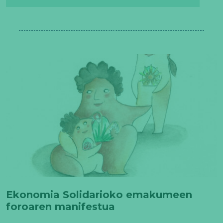
Ekonomia Solidarioko emakumeen
foroaren manifestua