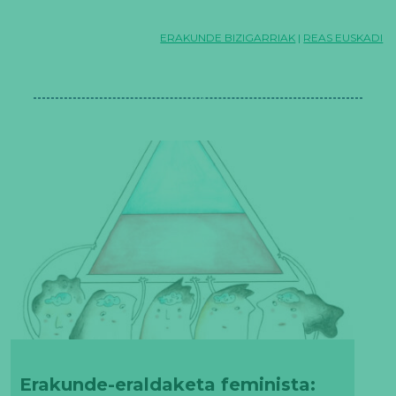
ERAKUNDE BIZIGARRIAK
|
REAS EUSKADI
Erakunde-eraldaketa feminista: