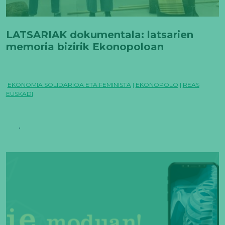
LATSARIAK dokumentala: latsarien
memoria bizirik Ekonopoloan
EKONOMIA SOLIDARIOA ETA FEMINISTA
|
EKONOPOLO
|
REAS
EUSKADI