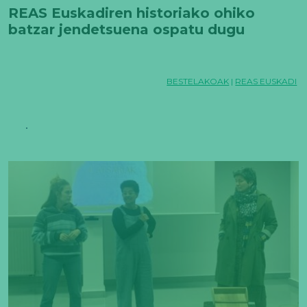
REAS Euskadiren historiako ohiko
batzar jendetsuena ospatu dugu
BESTELAKOAK
|
REAS EUSKADI