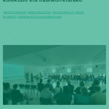
trantsizioa lurraldeetan
BESTELAKOAK
|
EKINTZAILETZA
|
EKONOPOLO
|
REAS
EUSKADI
|
SAREAK ETA MUGIMENDUAK