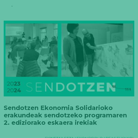
Sendotzen Ekonomia Solidarioko
erakundeak sendotzeko programaren
2. ediziorako eskaera irekiak