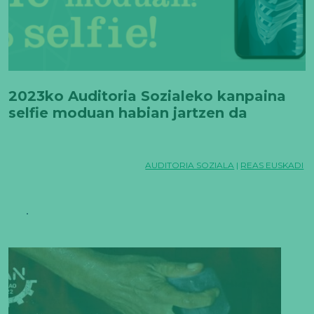
2023ko Auditoria Sozialeko kanpaina
selfie moduan habian jartzen da
AUDITORIA SOZIALA
|
REAS EUSKADI