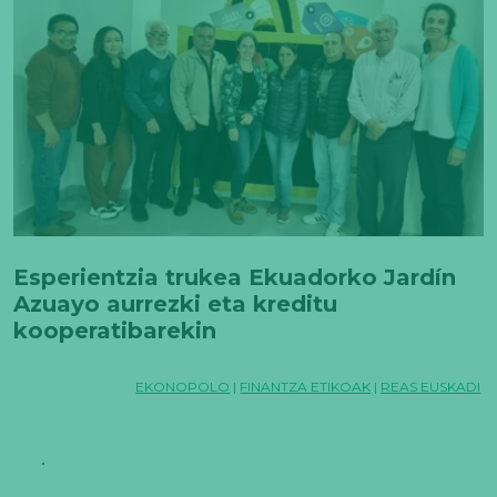
Esperientzia trukea Ekuadorko Jardín
Azuayo aurrezki eta kreditu
kooperatibarekin
EKONOPOLO
|
FINANTZA ETIKOAK
|
REAS EUSKADI