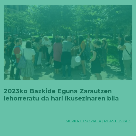
2023ko Bazkide Eguna Zarautzen
lehorreratu da hari ikusezinaren bila
MERKATU SOZIALA
|
REAS EUSKADI