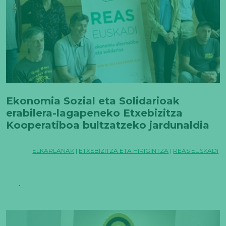
Ekonomia Sozial eta Solidarioak
erabilera-lagapeneko Etxebizitza
Kooperatiboa bultzatzeko jardunaldia
ospatu du Bilbon
ELKARLANAK
|
ETXEBIZITZA ETA HIRIGINTZA
|
REAS EUSKADI