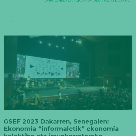
EKINTZAILETZA
|
EKONOPOLO
|
REAS EUSKADI
GSEF 2023 Dakarren, Senegalen:
Ekonomia “informaletik” ekonomia
kolektibo eta iraunkorretarako