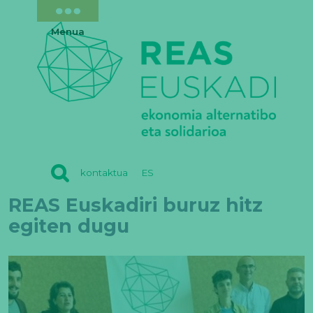
Menua
REAS
kontaktua
ES
EUSKADI
REAS Euskadiri buruz hitz
egiten dugu