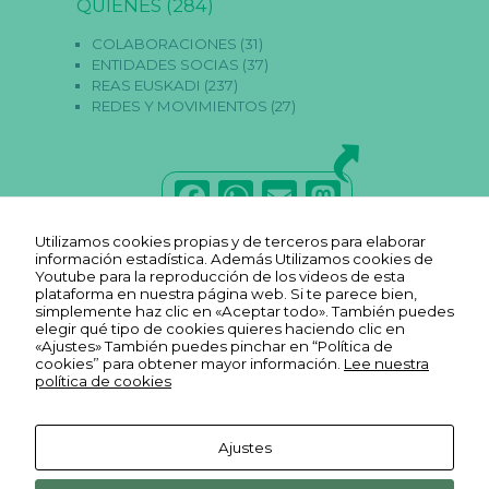
QUIÉNES
(284)
o
o
COLABORACIONES
(31)
ki
e
ENTIDADES SOCIAS
(37)
s
REAS EUSKADI
(237)
n
REDES Y MOVIMIENTOS
(27)
o
s
o
n
F
W
E
M
o
p
a
h
m
a
ci
o
Utilizamos cookies propias y de terceros para elaborar
c
a
ai
st
n
información estadística. Además Utilizamos cookies de
al
Youtube para la reproducción de los videos de esta
e
ts
l
o
e
plataforma en nuestra página web. Si te parece bien,
s.
simplemente haz clic en «Aceptar todo». También puedes
b
A
d
S
elegir qué tipo de cookies quieres haciendo clic en
o
«Ajustes» También puedes pinchar en “Política de
o
p
o
n
cookies” para obtener mayor información.
Lee nuestra
n
política de cookies
o
p
n
e
c
k
e
Ajustes
s
a
Aviso legal
Ekonopolo. Polo de Economía
Reas
Youtube
ri