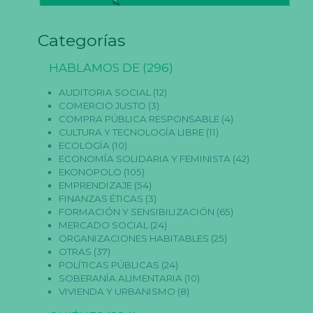
Categorías
HABLAMOS DE
(296)
AUDITORIA SOCIAL
(12)
COMERCIO JUSTO
(3)
COMPRA PÚBLICA RESPONSABLE
(4)
CULTURA Y TECNOLOGÍA LIBRE
(11)
ECOLOGÍA
(10)
ECONOMÍA SOLIDARIA Y FEMINISTA
(42)
N
EKONOPOLO
(105)
e
EMPRENDIZAJE
(54)
c
e
FINANZAS ÉTICAS
(3)
s
FORMACIÓN Y SENSIBILIZACIÓN
(65)
a
MERCADO SOCIAL
(24)
ri
ORGANIZACIONES HABITABLES
(25)
a
OTRAS
(37)
s
E
POLÍTICAS PÚBLICAS
(24)
st
SOBERANÍA ALIMENTARIA
(10)
a
VIVIENDA Y URBANISMO
(8)
s
c