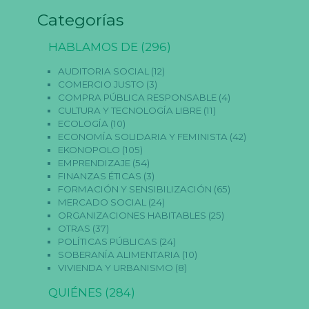
o
Categorías
ki
e
s
HABLAMOS DE
(296)
n
o
AUDITORIA SOCIAL
(12)
s
COMERCIO JUSTO
(3)
o
n
COMPRA PÚBLICA RESPONSABLE
(4)
o
CULTURA Y TECNOLOGÍA LIBRE
(11)
p
ECOLOGÍA
(10)
ci
ECONOMÍA SOLIDARIA Y FEMINISTA
(42)
o
EKONOPOLO
(105)
n
al
EMPRENDIZAJE
(54)
e
FINANZAS ÉTICAS
(3)
s.
FORMACIÓN Y SENSIBILIZACIÓN
(65)
S
MERCADO SOCIAL
(24)
o
ORGANIZACIONES HABITABLES
(25)
n
OTRAS
(37)
n
e
POLÍTICAS PÚBLICAS
(24)
c
SOBERANÍA ALIMENTARIA
(10)
e
VIVIENDA Y URBANISMO
(8)
s
a
QUIÉNES
(284)
ri
a