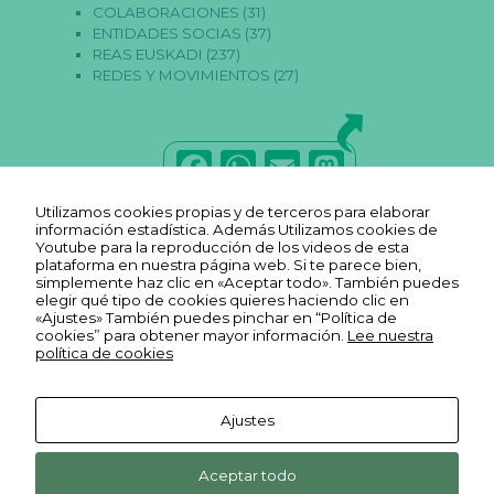
COLABORACIONES
(31)
s
p
ENTIDADES SOCIAS
(37)
a
REAS EUSKADI
(237)
r
REDES Y MOVIMIENTOS
(27)
a
q
u
e
F
W
E
M
f
u
a
h
m
a
n
ci
Utilizamos cookies propias y de terceros para elaborar
c
a
ai
st
o
información estadística. Además Utilizamos cookies de
n
Youtube para la reproducción de los videos de esta
e
ts
l
o
e
plataforma en nuestra página web. Si te parece bien,
la
simplemente haz clic en «Aceptar todo». También puedes
b
A
d
w
elegir qué tipo de cookies quieres haciendo clic en
e
«Ajustes» También puedes pinchar en “Política de
o
p
o
b.
cookies” para obtener mayor información.
Lee nuestra
política de cookies
o
p
n
k
E
st
Ajustes
a
Aviso legal
Ekonopolo. Polo de Economía
dí
Reas
Youtube
Política de
st
Social y Solidaria. Harrobia Plaza
Aceptar todo
Euskadi
Reas
REAS
FLICKR
privacidad
ic