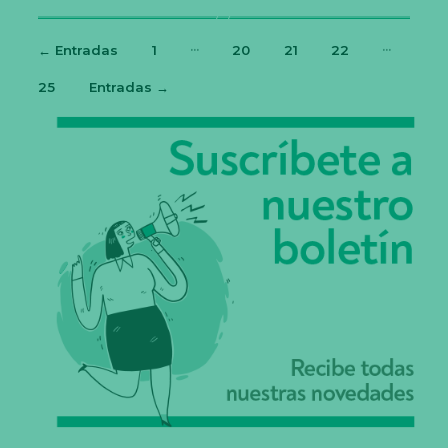
…
…
←
Entradas
1
20
21
22
25
Entradas
→
Paginación
de
entradas
N
e
c
e
s
a
ri
a
s
E
st
a
s
c
o